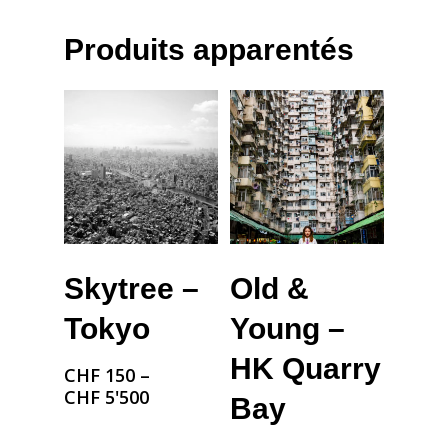
Produits apparentés
Choix Des Options
Choix Des Options
Skytree –
Old &
Tokyo
Young –
HK Quarry
CHF
150
–
CHF
5'500
Bay