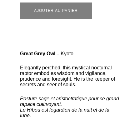
AJOUTER AU PANIER
Great Grey Owl –
Kyoto
Elegantly perched, this mystical nocturnal
raptor embodies wisdom and vigilance,
prudence and foresight. He is the keeper of
secrets and seer of souls.
Posture sage et aristoctratique pour ce grand
rapace clairvoyant.
Le Hibou est
le
gardien de la nuit et de la
lune.