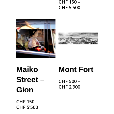
CHF
150
–
CHF
5'500
Choix Des Options
Choix Des Options
Maiko
Mont Fort
Street –
CHF
500
–
CHF
2'900
Gion
CHF
150
–
CHF
5'500