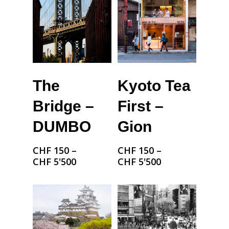
Choix Des Options
Choix Des Options
The
Kyoto Tea
Bridge –
First –
DUMBO
Gion
CHF
150
–
CHF
150
–
CHF
5'500
CHF
5'500