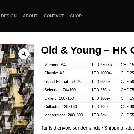
 DESIGN
ABOUT
CONTACT
SHOP
Old & Young – HK 
Memory: A4
LTD 2500ex
CHF 15
Classic: A3
LTD 1000ex
CHF 25
Grand Format: 50×70
LTD 500ex
CHF 50
Selection: 70×100
LTD 250ex
CHF 75
Gallery: 100×150
LTD 100ex
CHF 15
Collector: 120×180
LTD 10ex
CHF 30
Masterpiece: 200×300
LTD 3ex
CHF 55
Tarifs d’envois sur demande / Shipping rate