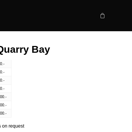
Quarry Bay
0.-
0.-
0.-
0.-
00.-
00.-
00.-
s on request