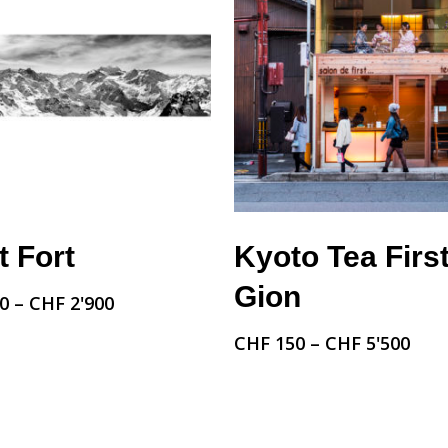
Choix Des Options
Choix Des Options
 Fort
Kyoto Tea First
Gion
0
–
CHF
2'900
CHF
150
–
CHF
5'500