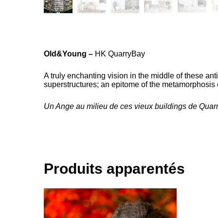
Old&Young –
HK
QuarryBay
A truly enchanting vision in the middle of these an
superstructures; an epitome of the metamorphosis of
Un Ange au milieu de ces vieux buildings de Quarry 
Produits apparentés