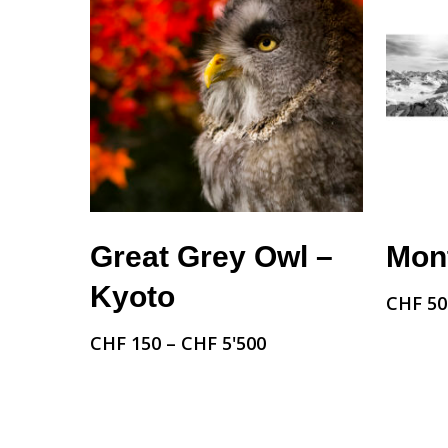
Choix Des Options
Great Grey Owl –
Mont
Kyoto
CHF
50
CHF
150
–
CHF
5'500