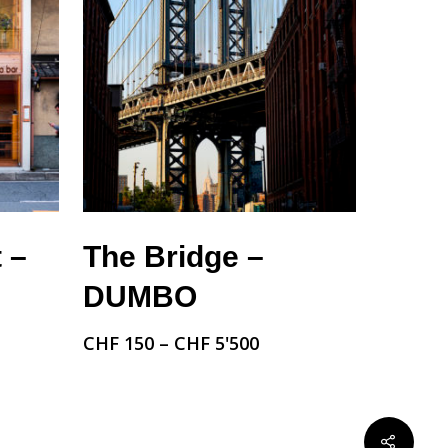
Choix Des Options
 –
The Bridge –
DUMBO
CHF
150
–
CHF
5'500